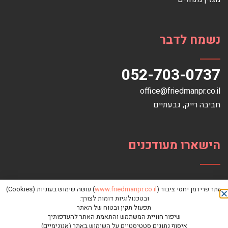
נשמח לדבר
052-703-0737
office@friedmanpr.co.il
חביבה רייק‏, ‏גבעתיים‏
הישארו מעודכנים
אתר פרידמן יחסי ציבור (
www.friedmanpr.co.il
) עושה שימוש בעוגיות (Cookies)
ובטכנולוגיות דומות לצורך:
תפעול תקין ובטוח של האתר
שיפור חוויית המשתמש והתאמת האתר להעדפותיך
איסוף נתונים סטטיסטיים על השימוש באתר (אנונימיים)