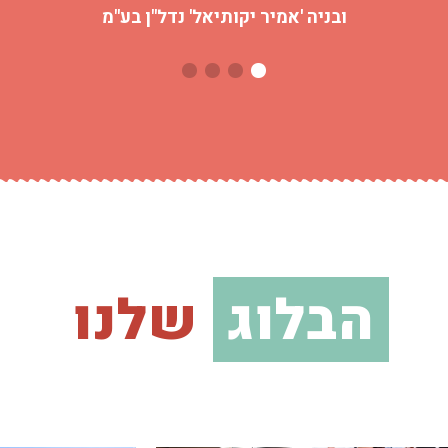
ובניה 'אמיר יקותיאל' נדל"ן בע"מ
הבלוג
שלנו