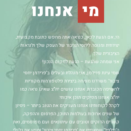
מי
אנחנו
הי, אם הגעת לכאן, כנראה אתה מחפש כתובת מקצועית,
יצירתית ומנוסה ליחסי הציבור של העסק שלך ולנראות
הציבורית שלך.
אני שמחה שהגעת – הגעת למקום הנכון!
שמי עינת פרידמן, אני מנהלת ובעלים ב'פרידמן יחסי
ציבור'. משרדנו מומחה ביצירת פלטפורמות מקוריות
לחשיפה מכובדת. אנחנו עושים יח"צ שאינו נראה כמו
יח"צ. אנחנו מפיקים תוכן איכותי.
לקהל לקוחותינו אנחנו מעניקים את הטוב ביותר – ניסיון
של שנים ארוכות בעולמות התוכן, הפרסום וההפקה,
קשרים הדוקים וטובים עם עיתונאים ועם מפרסמים, ואת
ה'פלפל' שמאפיין את 'פרידמן יחסי ציבור' ומניע את גלגלי