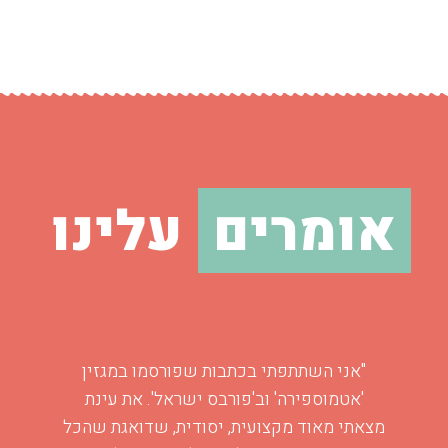
אומרים
עלינו
"אני השתתפתי בכתבות שפורסמו במגזין
'אטמוספירה' וב'פורבס ישראל'. את עינת
מצאתי מאוד מקצועית, יסודית, שדואגת שהכל