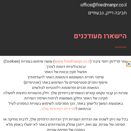
office@friedmanpr.co.il
חביבה רייק‏, ‏גבעתיים‏
הישארו מעודכנים
אתר פרידמן יחסי ציבור (
www.friedmanpr.co.il
) עושה שימוש בעוגיות (Cookies)
ובטכנולוגיות דומות לצורך:
תפעול תקין ובטוח של האתר
שיפור חוויית המשתמש והתאמת האתר להעדפותיך
איסוף נתונים סטטיסטיים על השימוש באתר (אנונימיים)
התאמת תכנים ופרסומות רלוונטיות לגולשים
עוגיות הן קבצי טקסט קטנים הנשמרים בדפדפן שלך. חלק מהעוגיות נחוצות לפעולה
תקינה של האתר וחלקן משמשות לניתוח ושיפור השירות.
באמצעות המשך גלישתך באתר, הנך מסכים/ה לשימוש בעוגיות כמפורט לעיל
ובהתאם ל
מדיניות הפרטיות שלנו
.
כל הזכויות שמורות לפרידמן יחסי ציבור © |
מדיניות פרטיות
בכל עת ניתן לשנות את הגדרות העוגיות דרך הגדרות הדפדפן שלך, לרבות מחיקה או
גלילה
חסימה של עוגיות. עם זאת, ייתכן שחלק מהשירותים באתר לא יפעלו באופן מלא
במקרה של חסימת עוגיות.