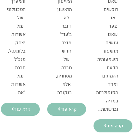
האייפון
והמערך
שאנו
הראשון.
הטכנולוגי
רוכשים
לא
של
או
דובר
נמל
צעד
ב'עוד'
אשדוד.
שאנו
מוצר
יצחק
עושים
חדש
בלומנטל,
מושפע
של
מנכ"ל
משמעותית
חברה
חברת
מדעת
מסחרית,
נמל
ההמונים
אלא
אשדוד:
ומדד
בנקודת…
"את…
הפופולריות
במדיה
קרא עוד
קרא עוד
וברשתות…
קרא עוד