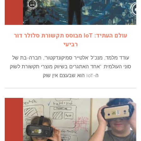
עולם העתיד: IoT מבוסס תקשורת סלולר דור
רביעי
עודד מלמד, מנכ"ל 'אלטייר סמיקונדקטור', חברה-בת של
סוני העולמית: "אחד האתגרים בשיווק מוצרי תקשורת לשוק
ה-IoT הוא שבעצם אין שוק