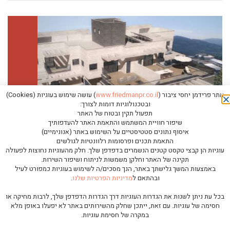
אתר פרידמן יחסי ציבור (
www.friedmanpr.co.il
) עושה שימוש בעוגיות (Cookies)
ובטכנולוגיות דומות לצורך:
תפעול תקין ובטוח של האתר
שיפור חוויית המשתמש והתאמת האתר להעדפותיך
איסוף נתונים סטטיסטיים על השימוש באתר (אנונימיים)
התאמת תכנים ופרסומות רלוונטיות לגולשים
עוגיות הן קבצי טקסט קטנים הנשמרים בדפדפן שלך. חלק מהעוגיות נחוצות לפעולה
קרדן נדל"ן – עם המבט קדימה
תקינה של האתר וחלקן משמשות לניתוח ושיפור השירות.
באמצעות המשך גלישתך באתר, הנך מסכים/ה לשימוש בעוגיות כמפורט לעיל
ובהתאם ל
מדיניות הפרטיות שלנו
.
בתוך ארבע שנים שווי השוק של קרדן נדל"ן גדל פי-2.5
והיא נחלצה ממשבר. את מהלך החילוץ ניווט אל"מ (מיל.)
בכל עת ניתן לשנות את הגדרות העוגיות דרך הגדרות הדפדפן שלך, לרבות מחיקה או
גלילה
חסימה של עוגיות. עם זאת, ייתכן שחלק מהשירותים באתר לא יפעלו באופן מלא
מיקי
במקרה של חסימת עוגיות.
לראש