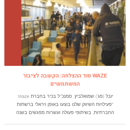
WAZE סוד ההצלחה: הקשבה לציבור
המשתמשים
יובל (פג’) שמואלביץ, סמנכ”ל בכיר בחברת Waze:
“פעילויות השיווק שלנו בוצעו באופן ויראלי ברשתות
החברתיות, בשיתופי פעולה ועשרות מפגשים בשנה