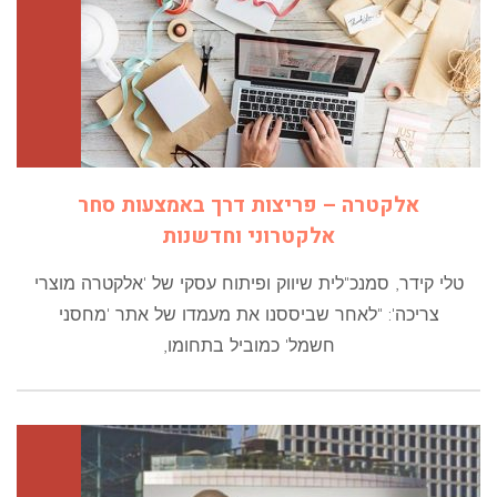
אלקטרה – פריצות דרך באמצעות סחר
אלקטרוני וחדשנות
טלי קידר, סמנכ"לית שיווק ופיתוח עסקי של 'אלקטרה מוצרי
צריכה': "לאחר שביססנו את מעמדו של אתר 'מחסני
חשמל' כמוביל בתחומו,