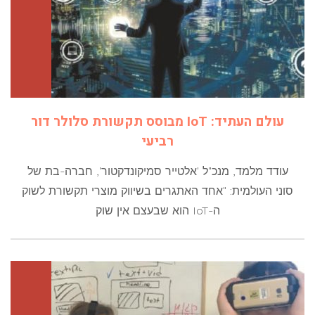
עולם העתיד: IoT מבוסס תקשורת סלולר דור
רביעי
עודד מלמד, מנכ"ל 'אלטייר סמיקונדקטור', חברה-בת של
סוני העולמית: "אחד האתגרים בשיווק מוצרי תקשורת לשוק
ה-IoT הוא שבעצם אין שוק