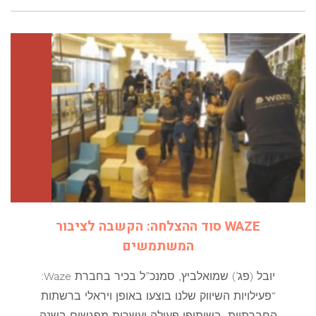
WAZE סוד ההצלחה: הקשבה לציבור
המשתמשים
יובל (פג’) שמואלביץ, סמנכ”ל בכיר בחברת Waze:
“פעילויות השיווק שלנו בוצעו באופן ויראלי ברשתות
החברתיות, בשיתופי פעולה ועשרות מפגשים בשנה