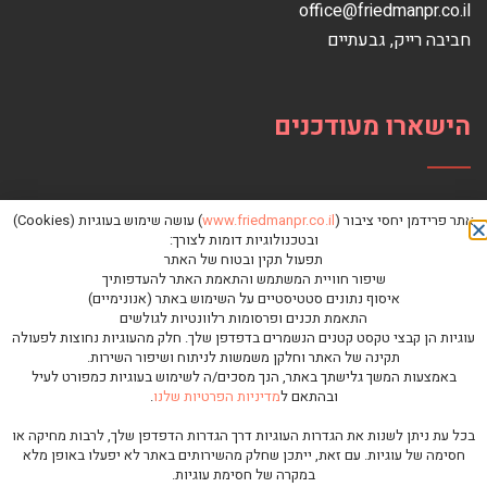
office@friedmanpr.co.il
חביבה רייק‏, ‏גבעתיים‏
הישארו מעודכנים
אתר פרידמן יחסי ציבור (
www.friedmanpr.co.il
) עושה שימוש בעוגיות (Cookies)
ובטכנולוגיות דומות לצורך:
תפעול תקין ובטוח של האתר
שיפור חוויית המשתמש והתאמת האתר להעדפותיך
איסוף נתונים סטטיסטיים על השימוש באתר (אנונימיים)
התאמת תכנים ופרסומות רלוונטיות לגולשים
עוגיות הן קבצי טקסט קטנים הנשמרים בדפדפן שלך. חלק מהעוגיות נחוצות לפעולה
תקינה של האתר וחלקן משמשות לניתוח ושיפור השירות.
באמצעות המשך גלישתך באתר, הנך מסכים/ה לשימוש בעוגיות כמפורט לעיל
ובהתאם ל
מדיניות הפרטיות שלנו
.
כל הזכויות שמורות לפרידמן יחסי ציבור © |
מדיניות פרטיות
בכל עת ניתן לשנות את הגדרות העוגיות דרך הגדרות הדפדפן שלך, לרבות מחיקה או
גלילה
חסימה של עוגיות. עם זאת, ייתכן שחלק מהשירותים באתר לא יפעלו באופן מלא
במקרה של חסימת עוגיות.
בניית אתרי אינטרנט לעסקים
|
פיתוח אתרים