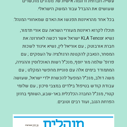
עשייה חברתית ודוגמה אישית של מנהלים מוכשרים
שעושים את ההבדל עבור המשק הישראלי.
בכל אחד מהראיונות תפגשו את האדם שמאחורי המנהל:
תוכלו לקרוא ראיונות מעוררי השראה עם אורי תדמור,
נשיא KLA Tencor ישראל אשר רכשה לאחרונה את
חברת אורבוטק ; עם אוריאל לין, נשיא איגוד לשכות
המסחר, הנאבק להקטנת הרגולציה על העסקים ; עם
פרופ' שלמה מור יוסף, מנכ"ל רשות האוכלוסין וההגירה,
המתמודד בימים אלה עם סוגיית מחפשי המקלט ; עם
משה דולב, מנכ"ל המפעל להכשרת ילדי ישראל, שעושה
עבודת קודש בטיפול בילדים במצבי סיכון ; עם שלומי
קטרי, מנכ"ל החברה הכלכלית באר-שבע, השותף בחזון
הפרחת הנגב, ועוד רבים וטובים.