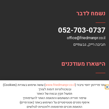
נשמח לדבר
052-703-0737
office@friedmanpr.co.il
חביבה רייק‏, ‏גבעתיים‏
הישארו מעודכנים
אתר פרידמן יחסי ציבור (
www.friedmanpr.co.il
) עושה שימוש בעוגיות (Cookies)
ובטכנולוגיות דומות לצורך:
תפעול תקין ובטוח של האתר
שיפור חוויית המשתמש והתאמת האתר להעדפותיך
איסוף נתונים סטטיסטיים על השימוש באתר (אנונימיים)
התאמת תכנים ופרסומות רלוונטיות לגולשים