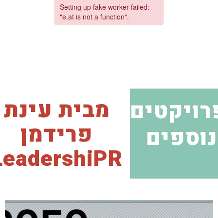
מבית עינת
רויקטים
פרידמן
נוספים
LeadershiPR