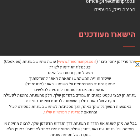
office@friedmanpr.co.il
חביבה רייק‏, ‏גבעתיים‏
הישארו מעודכנים
אתר פרידמן יחסי ציבור (
www.friedmanpr.co.il
) עושה שימוש בעוגיות (Cookies)
ובטכנולוגיות דומות לצורך:
תפעול תקין ובטוח של האתר
שיפור חוויית המשתמש והתאמת האתר להעדפותיך
איסוף נתונים סטטיסטיים על השימוש באתר (אנונימיים)
התאמת תכנים ופרסומות רלוונטיות לגולשים
עוגיות הן קבצי טקסט קטנים הנשמרים בדפדפן שלך. חלק מהעוגיות נחוצות לפעולה
תקינה של האתר וחלקן משמשות לניתוח ושיפור השירות.
באמצעות המשך גלישתך באתר, הנך מסכים/ה לשימוש בעוגיות כמפורט לעיל
ובהתאם ל
מדיניות הפרטיות שלנו
.
כל הזכויות שמורות לפרידמן יחסי ציבור © |
מדיניות פרטיות
בכל עת ניתן לשנות את הגדרות העוגיות דרך הגדרות הדפדפן שלך, לרבות מחיקה או
גלילה
חסימה של עוגיות. עם זאת, ייתכן שחלק מהשירותים באתר לא יפעלו באופן מלא
במקרה של חסימת עוגיות.
בניית אתרי אינטרנט לעסקים
|
פיתוח אתרים