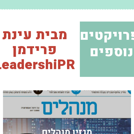
מבית עינת
רויקטים
פרידמן
נוספים
LeadershiPR
מגזין מנהלים