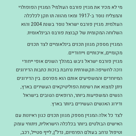
מי לא מכיר את מגזין פורבס העולמי? המגזין הפופולרי
והמצליח נוסד ב-1917 ומאז מהווה תו תקן לכלכלה
העולמית. מגזין פורבס ישראל נוסד בשנת 2004 והוא
השלוחה המקומית של קבוצת פורבס הבינלאומית.
המגזין מספק מגוון תכנים בינלאומיים לצד תכנים
מקומיים, איכותיים וייחודיים.
מגזין פורבס ישראל גיבש במהלך השנים אופי ייחודי
וזכה לחשיפה תקשורתית נרחבת בזכות כתבות הדירוגים
המיוחדים והמשפיעים אותם הוא מפרסם. בין הדירוגים
ניתן למצוא את רשימת הפוליטיקאים העשירים בארץ,
הנשים המשפיעות ביותר, הרופאים הטובים בישראל
ודירוג האנשים העשירים ביותר בארץ.
לצד כל אלה המגזין מספק מגוון תכנים כגון ראיונות עם
האישים הבולטים ביותר בכלכלה הישראלית, ניתוחי עומק
וטיפול נרחב בעולם הפרמיום, נדל"ן, לייף סטייל, רכב,