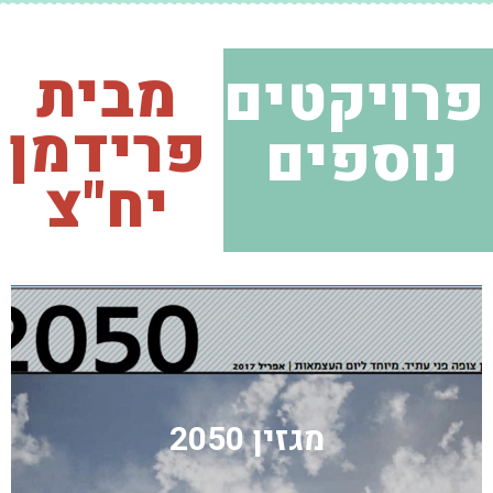
מבית
פרויקטים
פרידמן
נוספים
יח"צ
מגזין 2050