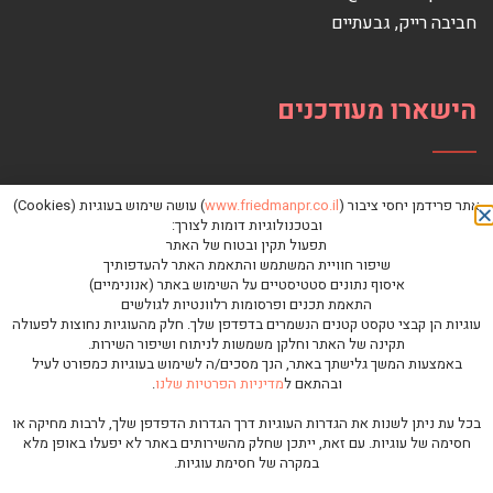
חביבה רייק‏, ‏גבעתיים‏
הישארו מעודכנים
אתר פרידמן יחסי ציבור (
www.friedmanpr.co.il
) עושה שימוש בעוגיות (Cookies)
ובטכנולוגיות דומות לצורך:
תפעול תקין ובטוח של האתר
שיפור חוויית המשתמש והתאמת האתר להעדפותיך
איסוף נתונים סטטיסטיים על השימוש באתר (אנונימיים)
התאמת תכנים ופרסומות רלוונטיות לגולשים
עוגיות הן קבצי טקסט קטנים הנשמרים בדפדפן שלך. חלק מהעוגיות נחוצות לפעולה
תקינה של האתר וחלקן משמשות לניתוח ושיפור השירות.
באמצעות המשך גלישתך באתר, הנך מסכים/ה לשימוש בעוגיות כמפורט לעיל
ובהתאם ל
מדיניות הפרטיות שלנו
.
כל הזכויות שמורות לפרידמן יחסי ציבור © |
מדיניות פרטיות
בכל עת ניתן לשנות את הגדרות העוגיות דרך הגדרות הדפדפן שלך, לרבות מחיקה או
גלילה
חסימה של עוגיות. עם זאת, ייתכן שחלק מהשירותים באתר לא יפעלו באופן מלא
במקרה של חסימת עוגיות.
בניית אתרי אינטרנט לעסקים
|
פיתוח אתרים
לראש