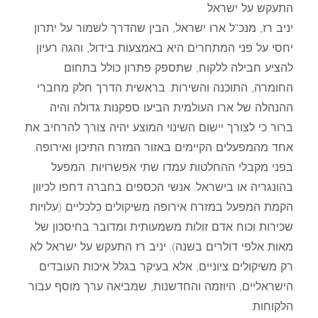
התעקש על ישראל
יניב רז, מנכ"ל ארו ישראל, הבין שהדרך לשמור על יתרון
יחסי על פני המתחרים היא באמצעות בידול, והגה רעיון
להציע חבילה ללקוח, שתספק פתרון כולל בתחום
החומרה, התוכנה והשירות. בראשית הדרך חלק מחברי
ההנהלה של ארו העולמית הביעו ספקנות גדולה והיה
ברור כי לצורך יישום השינוי המוצע יהיה צורך להרחיב את
אחד מהמפעלים הקיימים באזור המזרח התיכון ואירופה.
בפני מקבלי ההחלטות עמדו שתי אפשרויות: המפעל
בהונגריה או בישראל. אנשי הכספים בחברה דחפו לכיוון
הקמת המפעל במזרח אירופה משיקולים כלכליים (עלויות
שכירות וכוח אדם זולות משמעותית ומדובר בחיסכון של
מאות אלפי דולרים בשנה). יניב רז התעקש על ישראל לא
רק משיקולים ציוניים, אלא בעיקר בגלל איכות העובדים
הישראליים, היוזמה והחדשנות, שמביאה ערך מוסף עבור
הלקוחות.