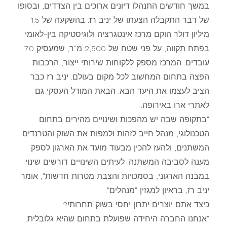
במשך חודשים התנהלו דיונים ארוכים בין הצדדים, ובסופו
של דבר התקבלה הצעתו של יניב רז. בהשקעה של 1.5
מיליון דולר הוקם מרכז אינטגרציה ולוגיסטיקה בין-לאומי
בפתח תקווה, על פני שטח של 2,500 מ"ר, שמעסיק 70
עובדים. המרכז מספק ללקוחות שירותי ייצור, הרכבות
הפצה בתחום המחשוב לכל מקום בעולם. יניב רז כבר
הציב לעצמו את היעד הבא: הבאת המודל העסקי גם
לאתרי ארו באירופה.
"בתקופה שבה יש מהפכות ושינויים מהירים בתחום
הטכנולוגי, מנהל חייב לזהות ולמפות את השוק והטרנדים
המשתנים, ולהעז להכין מבעוד מועד את הארגון לספק
מענה לסביבה המשתנה. לעיתים השינויים דורשים שינוי
במבנה הארגוני, בסמכויות והצבת מטרות חדשות", אומר
יניב רז, בראיון למגזין "מנהלים".
כיצד אתם יוצרים יתרון יחסי בשוק תחרותי?
"אנחנו החברה היחידה שפועלת בתחום שהיא גלובלית.