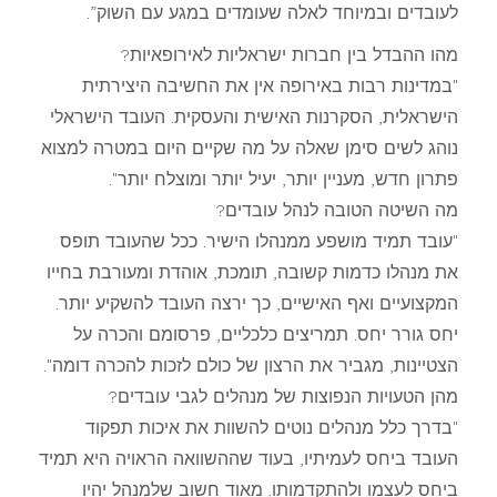
לעובדים ובמיוחד לאלה שעומדים במגע עם השוק”.
מהו ההבדל בין חברות ישראליות לאירופאיות?
"במדינות רבות באירופה אין את החשיבה היצירתית
הישראלית, הסקרנות האישית והעסקית. העובד הישראלי
נוהג לשים סימן שאלה על מה שקיים היום במטרה למצוא
פתרון חדש, מעניין יותר, יעיל יותר ומוצלח יותר".
מה השיטה הטובה לנהל עובדים?
"עובד תמיד מושפע ממנהלו הישיר. ככל שהעובד תופס
את מנהלו כדמות קשובה, תומכת, אוהדת ומעורבת בחייו
המקצועיים ואף האישיים, כך ירצה העובד להשקיע יותר.
יחס גורר יחס. תמריצים כלכליים, פרסומם והכרה על
הצטיינות, מגביר את הרצון של כולם לזכות להכרה דומה".
מהן הטעויות הנפוצות של מנהלים לגבי עובדים?
"בדרך כלל מנהלים נוטים להשוות את איכות תפקוד
העובד ביחס לעמיתיו, בעוד שההשוואה הראויה היא תמיד
ביחס לעצמו ולהתקדמותו. מאוד חשוב שלמנהל יהיו