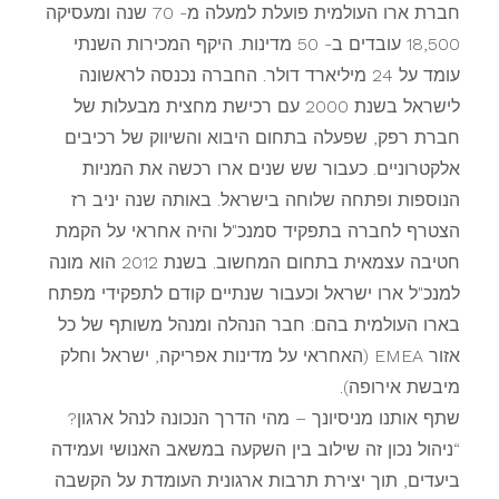
חברת ארו העולמית פועלת למעלה מ- 70 שנה ומעסיקה
18,500 עובדים ב- 50 מדינות. היקף המכירות השנתי
עומד על 24 מיליארד דולר. החברה נכנסה לראשונה
לישראל בשנת 2000 עם רכישת מחצית מבעלות של
חברת רפק, שפעלה בתחום היבוא והשיווק של רכיבים
אלקטרוניים. כעבור שש שנים ארו רכשה את המניות
הנוספות ופתחה שלוחה בישראל. באותה שנה יניב רז
הצטרף לחברה בתפקיד סמנכ"ל והיה אחראי על הקמת
חטיבה עצמאית בתחום המחשוב. בשנת 2012 הוא מונה
למנכ"ל ארו ישראל וכעבור שנתיים קודם לתפקידי מפתח
בארו העולמית בהם: חבר הנהלה ומנהל משותף של כל
אזור EMEA (האחראי על מדינות אפריקה, ישראל וחלק
מיבשת אירופה).
שתף אותנו מניסיונך – מהי הדרך הנכונה לנהל ארגון?
“ניהול נכון זה שילוב בין השקעה במשאב האנושי ועמידה
ביעדים, תוך יצירת תרבות ארגונית העומדת על הקשבה