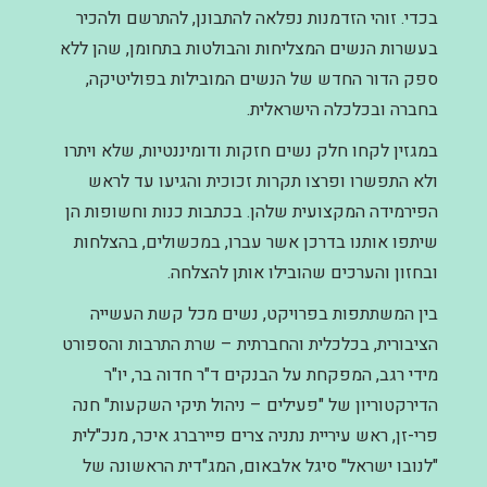
בכדי. זוהי הזדמנות נפלאה להתבונן, להתרשם ולהכיר
בעשרות הנשים המצליחות והבולטות בתחומן, שהן ללא
ספק הדור החדש של הנשים המובילות בפוליטיקה,
בחברה ובכלכלה הישראלית.
במגזין לקחו חלק נשים חזקות ודומיננטיות, שלא ויתרו
ולא התפשרו ופרצו תקרות זכוכית והגיעו עד לראש
הפירמידה המקצועית שלהן. בכתבות כנות וחשופות הן
שיתפו אותנו בדרכן אשר עברו, במכשולים, בהצלחות
ובחזון והערכים שהובילו אותן להצלחה.
בין המשתתפות בפרויקט, נשים מכל קשת העשייה
הציבורית, בכלכלית והחברתית – שרת התרבות והספורט
מידי רגב, המפקחת על הבנקים ד"ר חדוה בר, יו"ר
הדירקטוריון של "פעילים – ניהול תיקי השקעות" חנה
פרי-זן, ראש עיריית נתניה צרים פיירברג איכר, מנכ"לית
"לנובו ישראל" סיגל אלבאום, המג"דית הראשונה של