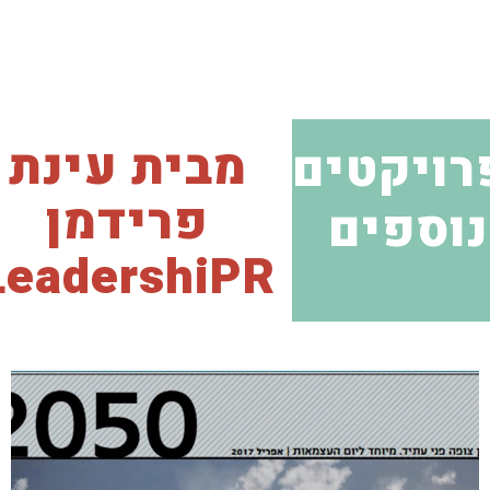
מבית עינת
רויקטים
פרידמן
נוספים
LeadershiPR