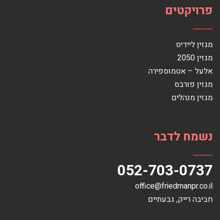
פרויקטים
מגזין ליידיס
מגזין 2050
אלעל – אטמוספירה
מגזין פורבס
מגזין מנהלים
נשמח לדבר
052-703-0737
office@friedmanpr.co.il
חביבה רייק‏, ‏גבעתיים‏