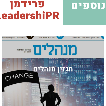
פרידמן
נוספים
LeadershiPR
מגזין מנהלים