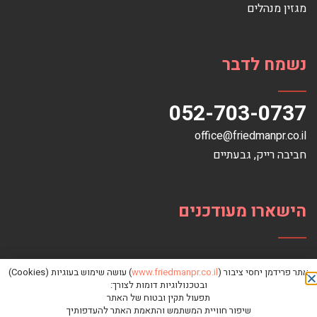
מגזין מנהלים
נשמח לדבר
052-703-0737
office@friedmanpr.co.il
חביבה רייק‏, ‏גבעתיים‏
הישארו מעודכנים
אתר פרידמן יחסי ציבור (
www.friedmanpr.co.il
) עושה שימוש בעוגיות (Cookies)
ובטכנולוגיות דומות לצורך:
תפעול תקין ובטוח של האתר
שיפור חוויית המשתמש והתאמת האתר להעדפותיך