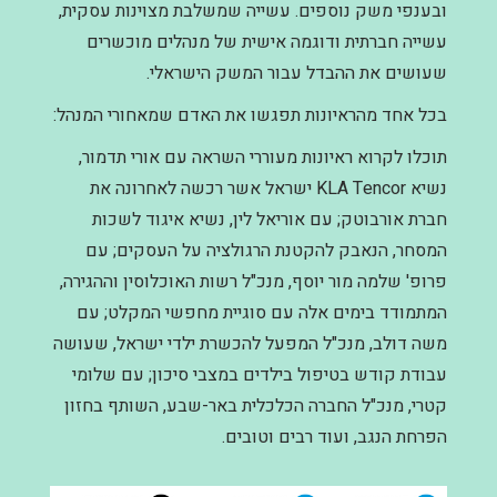
ובענפי משק נוספים. עשייה שמשלבת מצוינות עסקית,
עשייה חברתית ודוגמה אישית של מנהלים מוכשרים
שעושים את ההבדל עבור המשק הישראלי.
בכל אחד מהראיונות תפגשו את האדם שמאחורי המנהל:
תוכלו לקרוא ראיונות מעוררי השראה עם אורי תדמור,
נשיא KLA Tencor ישראל אשר רכשה לאחרונה את
חברת אורבוטק; עם אוריאל לין, נשיא איגוד לשכות
המסחר, הנאבק להקטנת הרגולציה על העסקים; עם
פרופ' שלמה מור יוסף, מנכ"ל רשות האוכלוסין וההגירה,
המתמודד בימים אלה עם סוגיית מחפשי המקלט; עם
משה דולב, מנכ"ל המפעל להכשרת ילדי ישראל, שעושה
עבודת קודש בטיפול בילדים במצבי סיכון; עם שלומי
קטרי, מנכ"ל החברה הכלכלית באר-שבע, השותף בחזון
הפרחת הנגב, ועוד רבים וטובים.