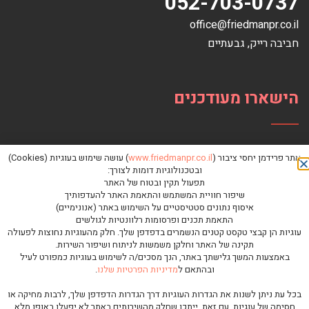
052-703-0737
office@friedmanpr.co.il
חביבה רייק‏, ‏גבעתיים‏
הישארו מעודכנים
אתר פרידמן יחסי ציבור (
www.friedmanpr.co.il
) עושה שימוש בעוגיות (Cookies)
ובטכנולוגיות דומות לצורך:
תפעול תקין ובטוח של האתר
שיפור חוויית המשתמש והתאמת האתר להעדפותיך
איסוף נתונים סטטיסטיים על השימוש באתר (אנונימיים)
התאמת תכנים ופרסומות רלוונטיות לגולשים
עוגיות הן קבצי טקסט קטנים הנשמרים בדפדפן שלך. חלק מהעוגיות נחוצות לפעולה
תקינה של האתר וחלקן משמשות לניתוח ושיפור השירות.
באמצעות המשך גלישתך באתר, הנך מסכים/ה לשימוש בעוגיות כמפורט לעיל
ובהתאם ל
מדיניות הפרטיות שלנו
.
כל הזכויות שמורות לפרידמן יחסי ציבור © |
מדיניות פרטיות
בכל עת ניתן לשנות את הגדרות העוגיות דרך הגדרות הדפדפן שלך, לרבות מחיקה או
גלילה
חסימה של עוגיות. עם זאת, ייתכן שחלק מהשירותים באתר לא יפעלו באופן מלא