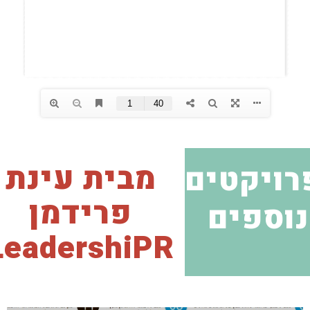
מבית עינת
רויקטים
פרידמן
נוספים
LeadershiPR