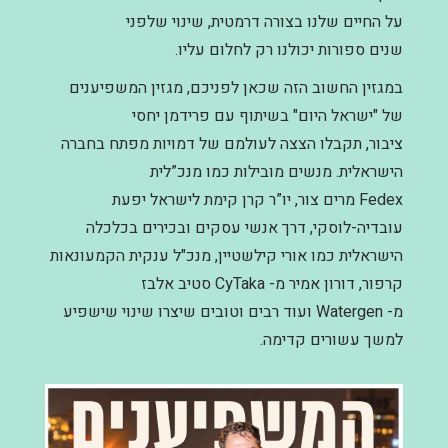
על החיים שלנו בצורה דרמטית, שינוי שלפני
שנים ספורות יכולנו רק לחלום עליו.
במגזין החשוב הזה שכאן לפניכם, מגזין המשפיענים
של "ישראל היום" בשיתוף עם פרידמן יחסי
ציבור, תקבלו הצצה לעולמם של דמויות מפתח בחברה
הישראלית. מנשים מובילות כמו מנכ”לית
Fedex מרים צור, יו”ר קרן קימת לישראל יפעת
עובדיה-לוסקי, דרך אנשי עסקים ובכירים בכלכלה
הישראלית כמו אורי קילשטיין, מנכ"ל ענקית הקמעונאות
קרפור, דורון אמיר מ- CyTaka סטיב אלבז
מ- Watergen ועוד רבים וטובים שיצרו שינוי שישפיע
למשך עשורים קדימה.