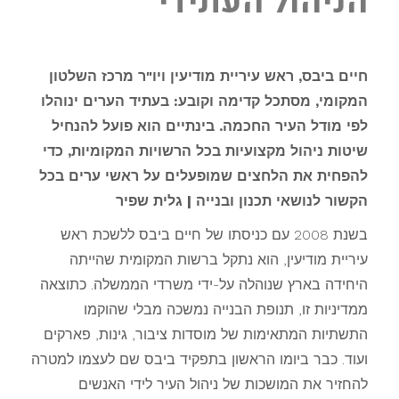
הניהול העתידי
חיים ביבס, ראש עיריית מודיעין ויו"ר מרכז השלטון
המקומי, מסתכל קדימה וקובע: בעתיד הערים ינוהלו
לפי מודל העיר החכמה. בינתיים הוא פועל להנחיל
שיטות ניהול מקצועיות בכל הרשויות המקומיות, כדי
להפחית את הלחצים שמופעלים על ראשי ערים בכל
הקשור לנושאי תכנון ובנייה | גלית שפיר
בשנת 2008 עם כניסתו של חיים ביבס ללשכת ראש
עיריית מודיעין, הוא נתקל ברשות המקומית שהייתה
היחידה בארץ שנוהלה על-ידי משרדי הממשלה. כתוצאה
ממדיניות זו, תנופת הבנייה נמשכה מבלי שהוקמו
התשתיות המתאימות של מוסדות ציבור, גינות, פארקים
ועוד. כבר ביומו הראשון בתפקיד ביבס שם לעצמו למטרה
להחזיר את המושכות של ניהול העיר לידי האנשים