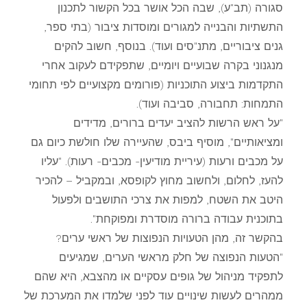
סגורה (תב"ע), שבה הכל אושר בכל הקשור לתכנון
התשתיות והבנייה למגורים ומוסדות ציבור (בתי ספר,
גנים ציבוריים, מתנ"סים ועוד). בנוסף, חשוב להקים
מנגנוני בקרה שבועיים ויומיים, שתפקידם לעקוב אחרי
התקדמות ביצוע התוכניות (פורומים מקצועיים לפי תחומי
התמחות: תחבורה, סביבה ועוד).
"על ראש הרשות להציב יעדים ברורים, מדידים
ומציאותיים", מוסיף ביבס, שהעיירה שלו חולשת כיום גם
על מכבים ורעות (עיריית מודיעין- מכבים- רעות). "עליו
להעז, לחלום, ולחשוב מחוץ לקופסא, ובמקביל – להכיר
היטב את השטח, למפות את צרכי התושבים ולפעול
בתוכנית עבודה ברורה מוסדרת ומפוקחת".
בהקשר זה, מהן הטעויות הנפוצות של ראשי ערים?
"הטעות הנפוצה של חלק מראשי הערים, שמגיעים
לתפקיד מניהול של גופים עסקיים או מהצבא, היא שהם
ממהרים לעשות שינויים עוד לפני שלמדו את המערכת של