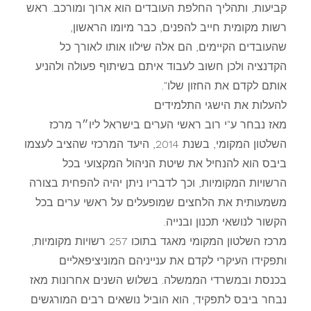
קביעות, ותהליך החלפת העובדים הוא ארוך ומורכב. ראש
רשות מקומית חייב להפנים, כבר מיומו הראשון,
שהעובדים הקיימים, הם אלה שילוו אותו לאורך כל
הקדנציה ולכן חשוב לעבוד איתם בשיתוף פעולה ולהניע
אותם לקדם את החזון שלו".
להעלות את הישגי התלמידים
מאז נבחר ע"י רוב ראשי הערים בישראל ליו״ר מרכז
השלטון המקומי, בשנת 2014, היעד המרכזי שהציב לעצמו
ביבס הוא להנחיל את שיטת הניהול המקצועי בכל
הרשויות המקומיות, וכך לדבריו ניתן יהיה להפחית בצורה
משמעותית את הלחצים שמופעלים על ראשי ערים בכל
הקשור לנושאי תכנון ובנייה.
מרכז השלטון המקומי מאגד בתוכו 257 רשויות מקומיות,
ותפקידו העיקרי לקדם את ענייניהם המוניציפאליים
בכנסת ובמשרדי הממשלה. בשלוש השנים אחרונות מאז
נבחר ביבס לתפקיד, הוא הוביל נושאים רבים המורגשים