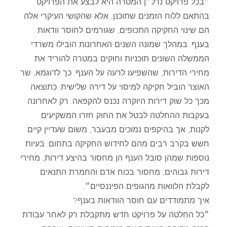
״בכל פרויקט נדל״ן המטרה היא לבצע את הפרויקט
בהתאם ללוח הזמנים שתוכנן, אלא שהקושי העיקרי אלה
הם שינוי החקיקה התכופים, שגורמים לחוסר וודאות
בענף. במהלך שמונה השנים האחרונות הובילו משרדי
הממשלה השונים תוכניות וחוקים במטרה להוריד את
מחירי הדירות, שהשפיעו לרעה על הענף. כך לדוגמא, שר
האוצר הוביל חקיקה למיסוי על דירה שלישית. כתוצאה
מכך כל שוק דירות היוקרה נכנס להקפאה. רק לאחרונה
בעקבות ההחלטה לבטל את החוק חזרו המשקיעים
לקנות, אך בהיקפים נמוכים מבעבר, משום שעדיין קיים
חשש בקרב רבים מהם לחידוש החקיקה בתחום. בעיות
נוספות שמהן סובל הענף הן מחסור בהיצע דירות, מחירי
דירות גבוהים, מחסור בכוח אדם והחמרת התנאים
לקבלת הלוואות מהגופים הפיננסיים״.
איך מתמודדים עם חוסר הוודאות בענף?
״כל החלטה על פרויקט חדש מתקבלת רק לאחר עבודת