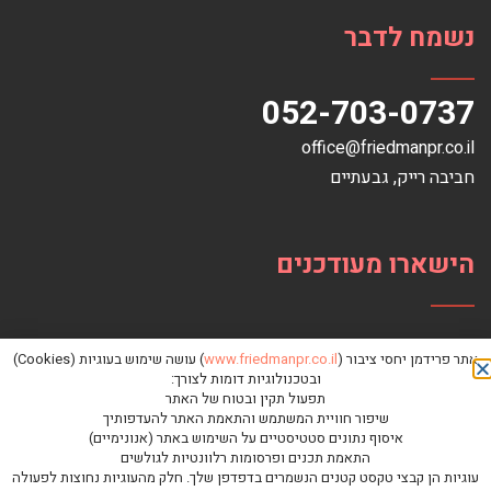
נשמח לדבר
052-703-0737
office@friedmanpr.co.il
חביבה רייק‏, ‏גבעתיים‏
הישארו מעודכנים
אתר פרידמן יחסי ציבור (
www.friedmanpr.co.il
) עושה שימוש בעוגיות (Cookies)
ובטכנולוגיות דומות לצורך:
תפעול תקין ובטוח של האתר
שיפור חוויית המשתמש והתאמת האתר להעדפותיך
איסוף נתונים סטטיסטיים על השימוש באתר (אנונימיים)
התאמת תכנים ופרסומות רלוונטיות לגולשים
עוגיות הן קבצי טקסט קטנים הנשמרים בדפדפן שלך. חלק מהעוגיות נחוצות לפעולה