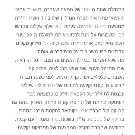
בתחילת שנות ה-90׳ של המאה שעברה, כשעו"ד אמיר
יקותיאל פתח את חברת הנדל״ן שלו בהוד השרון, דירה
ממוצעת (3.5-4 חדרים) עלתה 250 אלף שקלים ונדרשו
108 משכורות על מנת לרכוש אותה. למעלה מ-20 שנה
חלפו מאז וכיום אותה דירה נמכרת ב- 1.5 מיליון שקלים
ונדרשות 157 משכורות על מנת לרכוש אותה.
מה שלא השתנה במהלך השנים זה מצב חוסר הוודאות
שבו מתנהל הענף, שמושפע מרגולציה, פוליטיקה,
משברים כלכליים ועוד. כך לדוגמא, לפני כשנה חברת
הביצוע ס. טונס נקלעה לחובות של 140 מיליון שקלים
ונכנסה לתהליך של הקפאת הליכים. כתוצאה מכך
הופסקה בנייתם של 20 פרויקטים ברחבי הארץ, בהם גם
פרויקט של חברת א.מ.י יקותיאל להקמת מרכז מסחרי
בהיקף של 30,000 מ״ר בשכונת נווה נאמן. ״עם קבלת
ההודעה שחברת הקבלן המבצעת של הפרויקט נקלעה