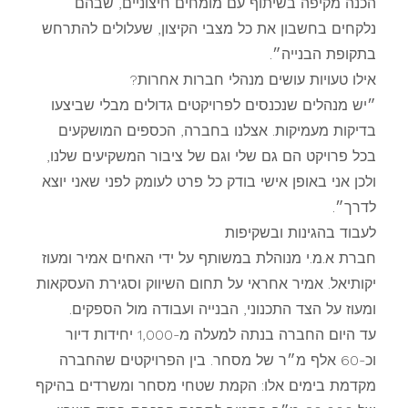
הכנה מקיפה בשיתוף עם מומחים חיצוניים, שבהם
נלקחים בחשבון את כל מצבי הקיצון, שעלולים להתרחש
בתקופת הבנייה״.
אילו טעויות עושים מנהלי חברות אחרות?
״יש מנהלים שנכנסים לפרויקטים גדולים מבלי שביצעו
בדיקות מעמיקות. אצלנו בחברה, הכספים המושקעים
בכל פרויקט הם גם שלי וגם של ציבור המשקיעים שלנו,
ולכן אני באופן אישי בודק כל פרט לעומק לפני שאני יוצא
לדרך״.
לעבוד בהגינות ובשקיפות
חברת א.מ.י מנוהלת במשותף על ידי האחים אמיר ומעוז
יקותיאל. אמיר אחראי על תחום השיווק וסגירת העסקאות
ומעוז על הצד התכנוני, הבנייה ועבודה מול הספקים.
עד היום החברה בנתה למעלה מ-1,000 יחידות דיור
וכ-60 אלף מ״ר של מסחר. בין הפרויקטים שהחברה
מקדמת בימים אלו: הקמת שטחי מסחר ומשרדים בהיקף