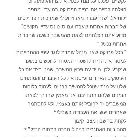
לקשיים, פעלנו על מנת לבטל את צו ההקפאה, וכך
הצלחנו לסיים את בניית הפרויקט במועד", מספר
יקותיאל. "שנה עברה מאז וידוע לי שמרבית הפרויקטים
של חברות אחרות שעבדו עם ס. טונס עדיין תקועים״.
מדוע אתם הצלחתם לצאת מהמשבר בשעה שחברות
אחרות נכשלו?
״בכל פרויקט שאני מנהל עומדת לנגד עיניי ההתחייבות
למסור את הדירות ושטחי המסחר לרוכשים במועד
שנקבע. לכן, מייד עם פרוץ המשבר, שמנו בצד את כל
העיסוקים האחרים וגייסנו את כל העובדים והמומחים
שלנו על מנת שנוכל להמשיך בבנייה ולעמוד בלוחות
הזמנים שלהם התחייבנו. אני מאמין שהדרך לצאת
ממשברים זה להוביל אותם בעצמי, ולא להסתמך
שאחרים יעשו את העבודה בשבילי״.
לקחת בחשבון מצבי קיצון
מהם כיום האתגרים בניהול חברה בתחום הנדל״ן?