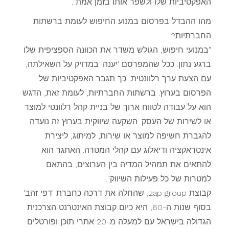
האפקטיביות שלו ולשפר אותו בזמן אמת".
מהו ההבדל בפרסום במנוע החיפוש לעומת ברשתות
החברתיות?
"במנועי חיפוש, הגולש משדר את הכוונה הספציפית שלו
ברגע נתון. ככל שהמפרסם 'יענה' במדויק על השאילתה,
עם הצעת ערך רלוונטית, כך תגבר האפקטיביות של
הפרסום בערוץ. ברשתות החברתיות, לעומת זאת, הדגש
הוא על עבודה לטווח ארוך של בניית קהל רלוונטי למוצר
או לשירות של העסק. השקעה שיווקית בערוץ זה נועדה
להגברת חשיפה למוצר או שירות, למיתוג, ליצירת
אינטראקציה ודיאלוג עם קהלי המטרה. האתגר הוא
להתאים את תמהיל המדיה בין הערוצים, בהתאם
למטרות של כל פעילות השיווק".
קבוצת zap group, שהחלה את דרכה כחברת 'דפי זהב'
בסוף שנות ה-60, היא כיום קבוצת האינטרנט הצרכנית
הגדולה בישראל עם למעלה מ-20 אתרי תוכן ופורטלים