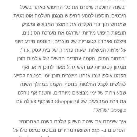
"בשנה החולפת שיפרנו את כלי החיפוש באתר בשלל
היבטים: הוספנו למנוע החיפוש מנגנון השלמה אוטומטית,
שמנחש תוך כדי הקלדה את המוצר המבוקש ומעניק
תוצאות חיפוש מידיות; שדרגנו את מערכת הסינונים,
פיצלנו ואיחדנו קטגוריות של מוצרים; והוספנו מידע חיוני
על עלויות המשלוח, שעות פתיחה של בית עסק ועוד".
"בתחום התוכן, הקמנו עמודים חדשים של עולמות תוכן
ממגוון קטגוריות עם דגש גדול מאוד לתוכן וידאו, ואף
הקמנו אולפן שבו אנחנו מייצרים תוכן יומי במטרה לסייע
לגולשים לקבל החלטות. בנוסף, הקמנו במהלך השנה
שבע זירות של ימי מבצעים מיוחדים, והשנה אף ניהלנו
את זירת המבצעים של Shopping.il בשיתוף פעולה עם
Google ישראל".
איך שיניתם את שיטת השיווק שלכם בשנה האחרונה?
"הפרסום ב- zap השוואת מחירים מבוסס כמעט כולו על