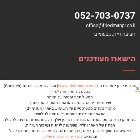
052-703-0737
office@friedmanpr.co.il
חביבה רייק‏, ‏גבעתיים‏
הישארו מעודכנים
אתר פרידמן יחסי ציבור (
www.friedmanpr.co.il
) עושה שימוש בעוגיות (Cookies)
ובטכנולוגיות דומות לצורך:
תפעול תקין ובטוח של האתר
שיפור חוויית המשתמש והתאמת האתר להעדפותיך
איסוף נתונים סטטיסטיים על השימוש באתר (אנונימיים)
התאמת תכנים ופרסומות רלוונטיות לגולשים
עוגיות הן קבצי טקסט קטנים הנשמרים בדפדפן שלך. חלק מהעוגיות נחוצות לפעולה
תקינה של האתר וחלקן משמשות לניתוח ושיפור השירות.
באמצעות המשך גלישתך באתר, הנך מסכים/ה לשימוש בעוגיות כמפורט לעיל
ובהתאם ל
מדיניות הפרטיות שלנו
.