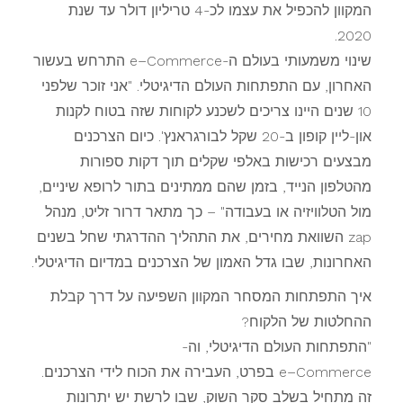
המקוון להכפיל את עצמו לכ-4 טריליון דולר עד שנת
2020.
שינוי משמעותי בעולם ה-e–Commerce התרחש בעשור
האחרון, עם התפתחות העולם הדיגיטלי. "אני זוכר שלפני
10 שנים היינו צריכים לשכנע לקוחות שזה בטוח לקנות
און-ליין קופון ב-20 שקל לבורגראנץ'. כיום הצרכנים
מבצעים רכישות באלפי שקלים תוך דקות ספורות
מהטלפון הנייד, בזמן שהם ממתינים בתור לרופא שיניים,
מול הטלוויזיה או בעבודה" – כך מתאר דרור זליט, מנהל
zap השוואת מחירים, את התהליך ההדרגתי שחל בשנים
האחרונות, שבו גדל האמון של הצרכנים במדיום הדיגיטלי.
איך התפתחות המסחר המקוון השפיעה על דרך קבלת
ההחלטות של הלקוח?
"התפתחות העולם הדיגיטלי, וה-
e–Commerce בפרט, העבירה את הכוח לידי הצרכנים.
זה מתחיל בשלב סקר השוק, שבו לרשת יש יתרונות