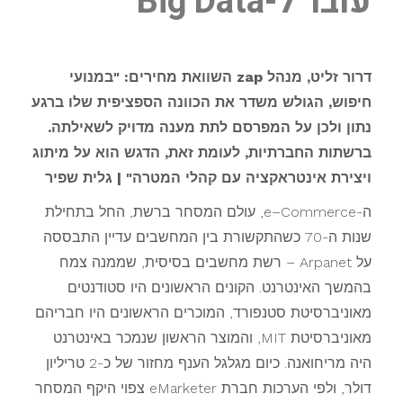
עובר ל-Big Data
דרור זליט, מנהל zap השוואת מחירים: "במנועי
חיפוש, הגולש משדר את הכוונה הספציפית שלו ברגע
נתון ולכן על המפרסם לתת מענה מדויק לשאילתה.
ברשתות החברתיות, לעומת זאת, הדגש הוא על מיתוג
ויצירת אינטראקציה עם קהלי המטרה" | גלית שפיר
ה-e–Commerce, עולם המסחר ברשת, החל בתחילת
שנות ה-70 כשהתקשורת בין המחשבים עדיין התבססה
על Arpanet – רשת מחשבים בסיסית, שממנה צמח
בהמשך האינטרנט. הקונים הראשונים היו סטודנטים
מאוניברסיטת סטנפורד, המוכרים הראשונים היו חבריהם
מאוניברסיטת MIT, והמוצר הראשון שנמכר באינטרנט
היה מריחואנה. כיום מגלגל הענף מחזור של כ-2 טריליון
דולר, ולפי הערכות חברת eMarketer צפוי היקף המסחר