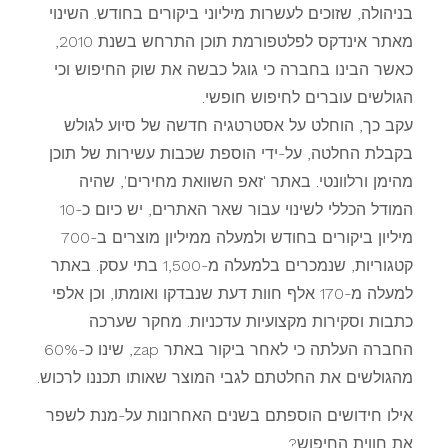
בניהולה, שזוכים לעשרות מיליוני ביקורים בחודש. השינוי
מאתר אינדקס לפלטפורמת תוכן התרחש בשנת 2010,
כאשר הבינו בחברה כי גוגל כבשה את שוק החיפוש וכי
הגולשים עוברים לחיפוש חופשי.
עקב כך, הוחלט על אסטרטגיה חדשה של סיוע לגולש
בקבלת החלטה, על-ידי הוספת שכבות עשירות של תוכן
מהימן ורלוונטי. באתר 'זאפ השוואת מחירים', שהיה
המודל הכללי לשינוי עבור שאר האתרים, יש כיום כ-10
מיליון ביקורים בחודש ולמעלה ממיליון מוצרים ב-700
קטגוריות, שנמכרים בלמעלה מ-1,500 בתי עסק. באתר
למעלה מ-170 אלף חוות דעת שנבדקו ואומתו, וכן אלפי
כתבות וסקירות מקצועיות עדכניות. מחקר שערכה
החברה העלתה כי לאחר ביקור באתר zap, שינו כ-60%
מהגולשים את החלטתם לגבי המוצר שאותו תכננו לרכוש.
אילו חידושים הוספתם בשנים האחרונות על-מנת לשפר
את חווית החיפוש?