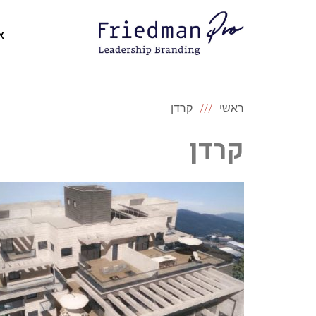
א
ראשי
קרדן
קרדן