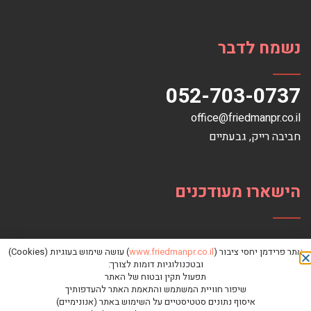
נשמח לדבר
052-703-0737
office@friedmanpr.co.il
חביבה רייק‏, ‏גבעתיים‏
הישארו מעודכנים
אתר פרידמן יחסי ציבור (
www.friedmanpr.co.il
) עושה שימוש בעוגיות (Cookies)
ובטכנולוגיות דומות לצורך:
תפעול תקין ובטוח של האתר
שיפור חוויית המשתמש והתאמת האתר להעדפותיך
איסוף נתונים סטטיסטיים על השימוש באתר (אנונימיים)