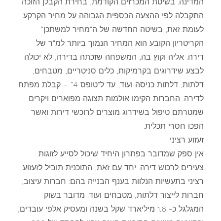
המדינה. בשיטת המכרזים הקודמת, בחירת הקבלן הזוכה
התקבלה לפי ההצעה הכספית הגבוהה על מחיר הקרקע.
לעומת זאת, בשיטה החדשה של ה"מחיר למשתכן"
הקריטריון הקובע הוא המחיר הנמוך ביותר למ"ר של
דירה. אליה וקוץ בה, המשפחה שזכתה בדירה, לא יכולה
לבצע שידרוגים בקרמיקות, כלים סניטריים, מטבחים,
דלתות, דלתות כניסה ועוד, עד ל"טופס 4" – קבלת מפתח
לדירה. החברות הקימו אולמות תצוגה מפוארים ויקרים
שמטרתם טיפול בשידרוג מוצרים לרוכשי דירות ואשר
הפכו חסרי תכלית.
זעזוע רציני
אין ספק שמדובר בפתרון היחיד שיכול לסייע לזוגות
צעירים לרכוש דירה. יחד עם זאת, התוכנית תוביל לזעזוע
רציני בתעשיות הנלוות בענף הבנייה בהם: חברות עיצוב,
חברות לייצור דלתות, מטבחים ועוד. מדובר בשוק
המגלגל כ- 1.6 מיליארד שקל בשנה ומעסיק אלפי עובדים,