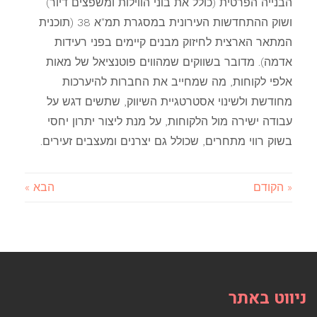
הבנייה הפרטית (כולל את בוני הווילות ומשפצים דיור)
ושוק ההתחדשות העירונית במסגרת תמ"א 38 (תוכנית
המתאר הארצית לחיזוק מבנים קיימים בפני רעידות
אדמה). מדובר בשווקים שמהווים פוטנציאל של מאות
אלפי לקוחות, מה שמחייב את החברות להיערכות
מחודשת ולשינוי אסטרטגיית השיווק, שתשים דגש על
עבודה ישירה מול הלקוחות, על מנת ליצור יתרון יחסי
בשוק רווי מתחרים, שכולל גם יצרנים ומעצבים זעירים.
« הקודם
הבא »
ניווט באתר