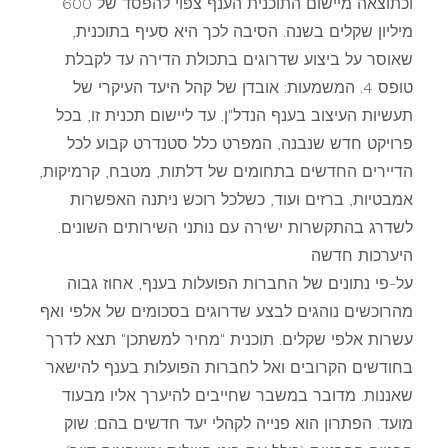
וכתוצאה מיישום התוכנית הענף צפוי להפסד של 600
מיליון שקלים בשנה. הסיבה לכך היא סעיף בתוכנית,
שאוסר על ביצוע שדרוגים בתכולת הדירה עד לקבלת
טופס 4. המשמעות: אובדן של קהל היעד העיקרי של
תעשיות העיצוב בענף הנדל"ן. עד ליישום תכנית זו, בכל
פרויקט חדש שנבנה, המפרט כלל סטנדרט קבוע לכל
הדיירים החדשים בתחומים של דלתות, מטבח, קרמיקות,
אמבטיות, ברזים ועוד, כשלכל רוכש ניתנה האפשרות
לשדרג בהתקשרות ישירה עם נותני השירותים השונים.
היערכות חדשה
על-פי נתונים של החברות הפועלות בענף, אחוז גבוה
מהרוכשים נוהגים לבצע שדרוגים בסכומים של אלפי ואף
עשרות אלפי שקלים. תוכנית "מחיר למשתכן" תצא לדרך
בחודשים הקרובים ואל לחברות הפועלות בענף להישאר
שאננות. מדובר במשבר שחייבים להיערך אליו מבעוד
מועד. הפתרון הוא פנייה לקהלי יעד חדשים בהם: שוק