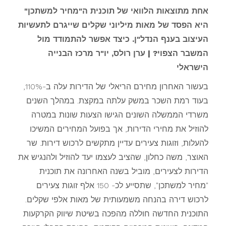
אחת מתוצאות הלוואי של תוכנית ה"מחיר למשתכן"
היא הפסד של מאות מיליוני שקלים שייגרם לתעשיות
העיצוב בענף הנדל"ן. כיצד אפשר להתמודד מול
המשבר הצפוי? | ערן רולס, יו"ר מרכז הבנייה
הישראלי
בעשור האחרון מחירם הריאלי של הדירות עלה ב-110%,
בעוד רמת השכר במשק עלתה במקצת. במהלך השנים
משרדי הממשלה השונים הגישו הצעות שונות במטרה
להוזיל את מחירי הדירות, אך בפועל המחירים המשיכו
להעלות, וזוגות צעירים עדיין מתקשים לרכוש דירות. שר
האוצר, משה כחלון, שהציב לעצמו יעד להוזיל ולהנגיש את
הדירות לצעירים, מוביל בשנה האחרונה את תוכנית
"מחיר למשתכן", שתסייע לכ- 150 אלף זוגות צעירים
לרכוש דירה בהנחה משמעותית של מאות אלפי שקלים.
התוכנית החדשה חוללה מהפכה בשיטת שיווק הקרקעות