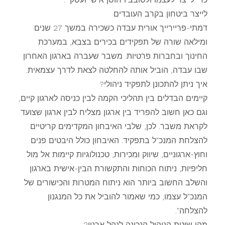
לייצר ביטחון בקרב העובדים
דמתי-פריירייך אורית עבדה כשכירה במשך 27 שנים
ומילאה שורה של תפקידים בכירים בצבא, במערכת
החינוך ובחברות פרטיות. משבר שעברה בארגון האחרון
שבו עבדה, הוביל אותה להחלטה לצאת לדרך עצמאית.
איך ניתן להתכונן לתפקיד ניהולי?
קיימים הבדלים בין תהליכי הקמה לבין כניסה לארגון קיים,
וגם כאן חשוב להפריד בין ארגון מצליח לבין ארגון שצועד
לקראת משבר. לכן, שלבי האיבחון המקדימים קריטיים
להצלחת המנכ"ל בתפקיד. האיבחון כולל היבטים פנים
וחוץ-ארגוניים, שיווק ומכירות, טכנולוגיות קיימות אל מול
חליפיות, ניתוח הכוחות והתקשורת הבין-אישית בארגון
והשלב החשוב ביותר הוא ניתוח המטרות והכישורים של
המנכ"ל עצמו, כמי שאמור להוביל את כל המנגנון
להצלחה".
מהי שיטת הניהול הנכונה לנהל ארגון?