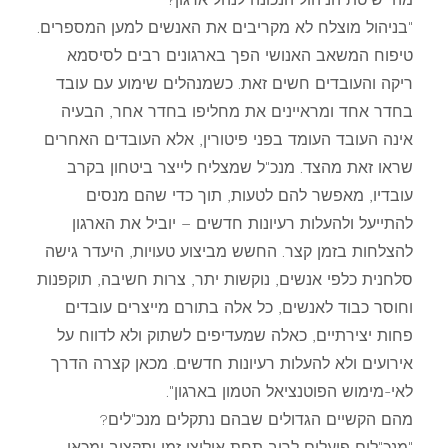
"בניהול מוצלח לא מקריבים את האנשים למען המספרים.
טיפוח המשאב האנושי הפך בארגונים רבים לסיסמא
ריקה והעובדים חשים זאת. כשמנהלים שימוע עם עובד
בחדר אחד ומראיינים את מחליפו בחדר אחר, הבעיה
אינה העובד העומד בפני פיטורין, אלא העובדים האחרים
שראו זאת מהצד. מנכ"ל שמצליח לייצר ביטחון בקרב
עובדיו, מאפשר להם לטעות, תוך כדי שהם מנסים
להתייעל ולהעלות רעיונות חדשים – יוביל את הארגון
להצלחות בזמן קצר. החשש מביצוע טעויות, היעדר גישה
סלחנית כלפי אנשים, נוקשות יתר, צרות חשיבה, תוקפנות
וחוסר כבוד לאנשים, כל אלה בתורם מייצרים עובדים
פחות יצירתיים, כאלה שמעדיפים לשתוק ולא לדווח על
אירועים ולא להעלות רעיונות חדשים. מכאן קצרה הדרך
לאי-מימוש הפוטנציאל הטמון בארגון".
מהם הקשיים הגדולים שבהם נתקלים מנכ"לים?
"מנכ"לים פועלים לרוב תחת אילוצי זמן ותקציב ומכאן