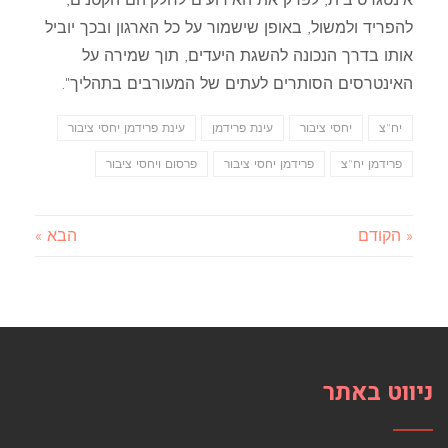
להפריד ולמשול, באופן שישמור על כל הארגון ובכך יוביל
אותו בדרך הנכונה להשגת היעדים, תוך שמירה על
האינטרסים הסותרים לעתים של המעורבים בתהליך".
יח"צ
יחסי ציבור
עינת פרידמן
עינת פרידמן יחסי ציבור
פרידמן יח"צ
פרידמן יחסי ציבור
פרסום ויחסי ציבור
« הקודם
הבא »
ניווט באתר