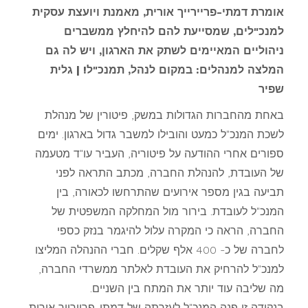
אומרת דמתי-פריירייך אורית, מאמנת ויועצת עסקית
למנכ"לים, שמסייעת להם להיחלץ ממשברים
ניהוליים המאיימים לשתק את הארגון, ויש לה גם
המלצה למנהלים: במקום לנהל, תמנכ"ל! | גלית
שפיר
באחת מהחברות הגדולות במשק, פיטורין של מנהלת
לשכת המנכ"ל כמעט והובילו למשבר גדול בארגון. ימים
ספורים אחרי ההודעה על פיטוריה, העביר עו"ד מטעמה
של העובדת, להנהלת החברה, מכתב התראה לפני
תביעה בגין מספר אירועים שהתרחשו לכאורה, בין
המנכ"ל לעובדת. בירור מול המחלקה המשפטית של
החברה, הראה כי המקרה עלול להיגמר בנזק כספי
לחברה של כ- 400 אלף שקלים. חברי ההנהלה המליצו
למנכ"ל להרחיק את העובדת לאלתר ממשרדי החברה,
מה שליבה עוד יותר את המתח בין השניים.
בנקודה זו פנה המנכ"ל לעזרתה של דמתי-פריירייך אורית,