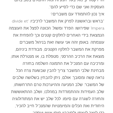
העסקית ואני שם כדי לסייע להם".
איך נכון להתמודד עם משברים?
"בראש ובראשונה לפרק את המשבר לרכיביו. ‘divide et
impera’ שפירושו: הפרד ומשול. הכוונה לפצל את העוצמה
הנמצאת בידי האחרים לחלקים קטנים וכך להפחית את
עוצמתה. באופן זהה אני עושה זאת בניהול משברים:
מפרקת את המשבר לחלקיו הקטנים, מבודדת ביניהם,
מוצאת את הרכיב ההרסני, מטפלת בו, או מנטרלת אותו,
ומרכיבה עם המנכ"ל את התמונה השלמה בחזרה.
מבחינת שלבי המשבר צריך להבין שבשעת צרה הכל
נראה קשה ומסובך. אולם, ניתן להבחין בשלושה שלבים
של המשבר: שלב המניעה וההיערכות טרם התרחשותו,
שלב העמידות וההתמודדות במהלכו, ושלב ההתאוששות
והחזרה לשגרה עם סיומו. לכל שלב יש את המתודולוגיה
היחודית ואת הכלים והמיומנויות שהמנכ"ל חייב להכיר,
כדי לייצר לעצמו ולסובביו חוסן אישי ועסקי".