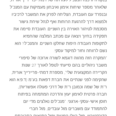
שלאחר מספר שיחות אימון ואיבחון מעמיקות עם המנכ"ל
ובנפרד עם העובדת, הצליחה לפרק את המשבר לרכיביו
ולמצוא דרך להרגעת הרוחות ואף לנהל שיחת גישור
מסכמת לטיהור האוירה בין השניים. העובדת סיימה את
תפקידה בחיוך ויצאה עם מכתב המלצה שהחמיא
לתקופות העבודה היפות שחלקו השניים. והמנכ"ל? הוא
נשם לרווחה וחזר למיקוד עסקי.
"המקרה הזה מהווה דוגמא לשורה ארוכה של סיפורי
משבר ניהוליים בהם סייעתי לטפל לאורך 27 שנות
הקריירה המקצועית שלי", מספרת דמתי-פריירייך אורית,
שהקימה לפני שנתיים את חברת דפאות בע"מ (ד.פ.א הוא
ר"ת של שמה וכמובן ר"ת של דרכי פעולה אפשריות),
חברה פרטית לאימון יעוץ והדרכה המתמחה בפיתוח
חוסן אישי-עסקי-ארגוני. "מנכ"לים נאלצים מדי יום
להתמודד עם משברים מול עובדים, מול חברי
הדירקטוריון, מול בעלי המניות ומול התנאים בסביבתם