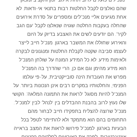
שהם נאלצים לקבל החלטות רבות בתנאי אי-ודאות. לא
אחת מגיעים אליי מנכ"לים ומספרים על סדרת אירועים
שהחלה בעקבות החלטה שגויה שנאלצו לקבל 'עם הגב
לקיר'. הם יודעים לשים את האצבע בדיוק על היום
והאירוע שחוללו את המשבר בארגון. מנכ"ל חייב לייצר
לעצמו סביבה שקטה לקבלת החלטות ומנגנונים לבקרה
ולאימות מידע. לא כל המידע המונח על שולחן המנכ"ל
הוא מידע מהימן וגם אם כן, הרי שהדרך בה המנכ"ל
מפרש את העובדות הינה סובייקטיבית, על-פי עולמו
הפנימי, והחלטותיו במקרים רבים אינן הנכונות ביותר. על
המנכ"ל להיות מסוגל 'לראות את התמונה המלאה'. הקושי
שלו נעוץ לרוב בהבנת ההבדלים בין 'לנהל' לבין 'למנכ"ל'.
מנכ"ל שרוצה להצליח בתפקידו חייב לבחור מהם
התחומים בהם הוא מתמקד ולא להתיימר לטפל בכל
הבעיות בארגון. למנכ"ל פירושו לראות את המצב בראייה
אינטגרטיבית, לפרק את האירועים לחלקיהם הקטנים,