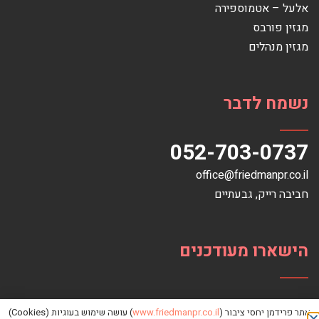
אלעל – אטמוספירה
מגזין פורבס
מגזין מנהלים
נשמח לדבר
052-703-0737
office@friedmanpr.co.il
חביבה רייק‏, ‏גבעתיים‏
הישארו מעודכנים
אתר פרידמן יחסי ציבור (
www.friedmanpr.co.il
) עושה שימוש בעוגיות (Cookies)