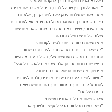
באילו אתגרים נתקלת בדרך להקמת העסק?
״בניגוד לעורך דין שפועל לבדו, בניהול משרד את מבינה
מהר מאוד שהצלחת עסק לא תלויה רק בך, אלא גם
בצוות שמסביבך. האתגר הגדול מבחינתי הוא לאתר כוח
אדם איכותי, שיש בו את הניצוץ המיוחד שאני מחפשת –
שילוב של נפש חמלה וחכמה״.
מהי השיטה הטובה ביותר לגייס לקוחות?
״זה שילוב בין 'חבר מביא חבר' לעבודה ברשתות
החברתיות. הגישה האנושית שלי, בשילוב עם מקצועיות
ספציפית בתחום זה, הן אלה שגורמות לאנשים להגיע״.
מניסיונך מה שיטת הניהול הטובה ביותר?
״חשוב להציב לעובדים יעדים מדידים, ולתת לעובדים
להתנהל לבד בתוך המתווה, תוך מתן תחושה שאת
סומכת עליהם״.
אילו שגיאות מנהלים אחרים עושים?
״כשקובעים החלטות מבלי להקשיב ולשתף את