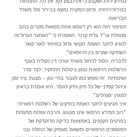
כנוירוכירורג ושקבע כי אין לבצע נקז, אין כלל התמחות
בנוירוכירורגיה, וכיום המקרה נמצא בבירור מול משרד
הבריאות.
הסיפור הזה הוא רק דוגמא אחת ממאות מקרים בהם
מטפלת עו״ד גלית קרנר, האומרת כי ״האתגר הגדול זה
להגיע לחקר האמת. הקושי גדול במיוחד לאור קשר
השתיקה שקיים בין הרופאים״.
לדבריה, הסוד לניהול משרד עורכי דין מצליח בענף
הרשלנות הרפואית טמון ביכולות התחקיר, לצד סדר
ושיטתיות. "זה ממש כמו לעבוד בהיי-טק – מצגת, ציר זמן
וניהול קפדני של כל תיק ותיק לגופו", היא אומרת בראיון
למגזין "מנהלים״.
איך מגיעים לחקר האמת בתיקים של רשלנות רפואית?
״רוב המידע הרפואי אינו מונגש, והרבה עוולות מתגלות
בפרטים הקטנים, באמצעות בדיקה מדוקדקת של
המסמכים הרפואיים ותשאול מעמיק של החולה ובני