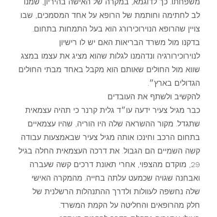
משפחתו. כך לדוגמא, במקרה של האישה בהיריון, שמנו
לב לחתימה וחותמת של הרופא על אחד המסמכים, שבו
צויין שהרופא הנוירוכירורג הוא בעל התמחות בתחום.
בדקנו מול משרד הבריאות האם יש לו רישיון
לנוירוכירורגיה ונדהמנו לגלות שהוא מציג את עצמו במצג
שווא מול החולים שאותם הוא מקבל באחד מבתי החולים
הגדולים בארץ״.
להקשיב ולשתף את העובדים
כבר מגיל צעיר ידעה עו״ד גלית קרנר כי תהיה עצמאית
שתגדל. מקור ההשראה שלה היו הוריה, שהיו עצמאיים
בתחום הרכב וחינכו אותה מגיל צעיר שבאמצעות עבודה
קשה השמיים הם הגבול. את דרכה העצמאית החלה בגיל
29, מוקדם מהצפוי, אחרי תאונת דרכים קשה שעברה
ואבחנה שגויה שכמעט עלתה בחייה. מהמקרה האישי
שלה נחשפה לעוולות ולדרך ההתנהלות הרשלנית של
חלק מהרופאים והחליטה על הקמת המשרד.