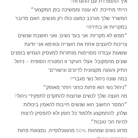
איך התמודדת עם ההערות?
הייתי מחייכת, לא עונה וממשיכה בפן המקצועי״.
המשרד שלך מורכב כמעט כולו רק מנשים, האם מדובר
במקריות או בחירה?
״ממש לא מקריות. אני בעד נשים, ואני חושבת שנשים
צריכות להעצים אחת את השנייה וכאימא אני יודעת
ששעות עבודה מסויימות מוחזרות למעסיק הגמיש בזמנים
שונים מהמקובל. אצלי העיקר זו המטרה הסופית – ניהול
התיק והגעה מקצועית לדיונים וגישורים".
במה שונה ניהול נשי מגברי?
״ניהול נשי הוא פחות כוחני ויותר מאופק״.
מה העצה שלך לנשים שרוצות להתקדם לתפקידי ניהול?
״המסר החשוב הוא שנשים חייבות להאמין ביכולות
שלהן, להתמקצע וללמוד כל הזמן ולא להפסיק לרצות
להיות הכי טובות״.
מדוע נשים שמהוות 50% מהאוכלוסייה, נמצאות פחות