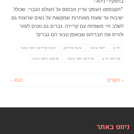
בתפקידי ניהול?
״הקונספט העסקי עדיין מבוסס על העולם הגברי, שכולל
ישיבות עד שעות מאוחרות שמקשות על נשים שרוצות גם
לשלב חיי משפחה עם קריירה. גברים גם נוטים לעזור
ולגייס את חבריהם שבאופן טבעי הם גברים”.
יח"צ
יחסי ציבור
עינת פרידמן
עינת פרידמן יחסי ציבור
פרידמן יח"צ
פרידמן יחסי ציבור
פרסום ויחסי ציבור
« הקודם
הבא »
ניווט באתר