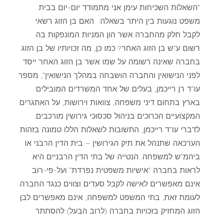
"השאלות השכיחות עימן אני מתמודד יום-יום בבית
משפט נוגעות בין היתר בשאלה: האם בן הזוג רשאי
לקבל חלק מהחברה אשר הון המניות המונפקות בה
רשום ע"ש בן הזוג האחר? כמו כן, מה זכויותיו של בן הזוג
בחברה שאינה רשומה על שמו אשר בן הזוג האחר ייסד
לפני הנישואין והחברה הושבחה במהלך הנישואין", מספר
עו"ד רן רייכמן, בעלים של אחד המשרדים המובילים
בארץ בתחום דיני משפחה, צוואות וירושות, על האתגרים
המקצועיים הכרוכים בניהול סכסוכי גירושין מורכבים.
לדברי עו"ד רייכמן, התשובות לשאלות הללו טמונה בזהות
הערכאה שתנהל את תיק הגירושין – בית הדין הרבני או
ביהמ"ש למשפחה. הנטייה של בתי הדין הרבניים היא
לראות בחברה "אישיות משפטית נפרדת" ועל-פי-רוב
אינם מאפשרים לאישה לקבל סעדים וצווים כנגד החברה.
לעומת זאת, בתי המשפט למשפחה, אינם מאפשרים לבן
הזוג המחזיק בזכויות בחברה (לרוב הבעל) להסתתר