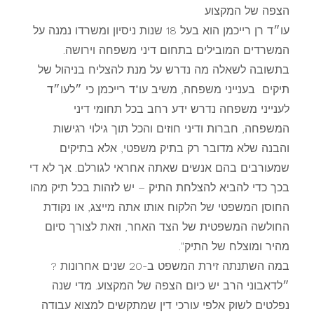
הצפה של המקצוע
עו״ד רן רייכמן הוא בעל 18 שנות ניסיון ומשרדו נמנה על
המשרדים המובילים בתחום דיני משפחה וירושה.
בתשובה לשאלה מה נדרש על מנת להצליח בניהול של
תיקים בענייני משפחה, משיב עו"ד רייכמן כי ״לעו״ד
לענייני משפחה נדרש ידע רחב בכל תחומי דיני
המשפחה, חברות ודיני חוזים והכל תוך גילוי רגישות
והבנה שלא מדובר רק בתיק משפטי, אלא בתיקים
שמעורבים בהם אנשים שאתה אחראי לגורלם. אך לא די
בכך כדי להביא להצלחת התיק – יש לזהות בכל תיק מהו
החוסן המשפטי של הלקוח אותו אתה מייצג, או נקודת
החולשה המשפטית של הצד האחר, וזאת לצורך סיום
מהיר ומוצלח של התיק".
במה השתנתה זירת המשפט ב-20 שנים אחרונות ?
״לדאבוני הרב יש כיום הצפה של המקצוע. מדי שנה
נפלטים לשוק אלפי עורכי דין שמתקשים למצוא עבודה