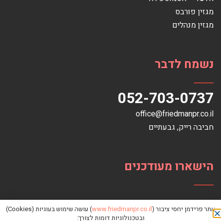
מגזין פורבס
מגזין מנהלים
נשמח לדבר
052-703-0737
office@friedmanpr.co.il
חביבה רייק‏, ‏גבעתיים‏
הישארו מעודכנים
אתר פרידמן יחסי ציבור (
www.friedmanpr.co.il
) עושה שימוש בעוגיות (Cookies)
ובטכנולוגיות דומות לצורך: