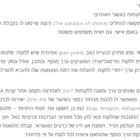
".
וחות בעשור האחרון?
"כתוצאה מהצפת מידע, נוצר מצב בו הלקוח מתקשה להחליט (
 באופן אישי, עם חווית משתמש פשוטה".
"סוד ההצלחה טמון בשילוב של כמה גורמים יחד: מתן פתרון לב
ללקוח (פרסונליזציה) המעניקים ערך מוסף; וכמובן, מודל עסקי מת
ק ערך ייחודי ללקוח, להעלות את רמת הנאמנות שלו ולהביא להגדלת
המותאם פרסונלית ללקוח, מזהה את 
ההטבות שהלקוח זכאי להן מכל מועדוני הצרכנות וכרטיסי כאל, תוך 
לפון הנייד, הזמנת און-ליין של כרטיס האשראי, קבלת הלוואות עסק
ת ערך מוסף שהותאם אישית לכל לקוח על פי מידותיו".