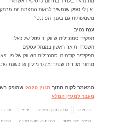
מה נראה בעתיד בתחום כרטיסי האשראי?
משמעותית גם בענף הפיננסי".
ענת נטיב
תפקיד: סמנכ"לית שיווק ודיגיטל של כאל
השכלה: תואר ראשון במנהל עסקים
תפקידים קודמים: סמנכ"לית השיווק של ניו–פאר
מחזור מכירות שנתי: 1,622 מיליון ₪ בשנת 2016
המאמר לקוח מתוך
מגזין 2020
שהופק בשי
מעבר למגזין המלא
דה מרקר
הפקות תוכן מיוחדות
יח"צ
יחסי ציבו
פרידמן יחסי ציבור
פרסום בעיתונות כתובה
פרסום ו