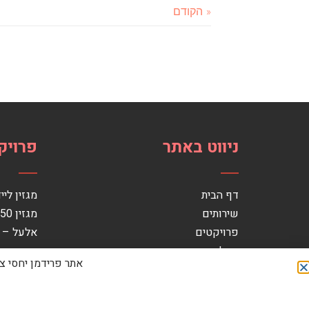
« הקודם
ניווט באתר
פרויק
דף הבית
מגזין ליי
שירותים
מגזין 2050
פרויקטים
אלעל – 
ממליצים
מגזין פו
אתר פרידמן יחסי צי
וידאו
מגזין מנ
בלוג
כתבו עליי