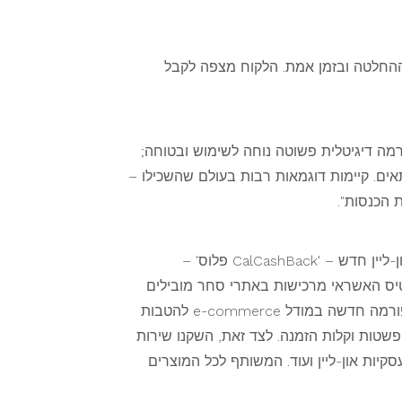
The paradox of choice) ורוצה שייסעו לו בקבלת ההחלטה ובזמן אמת. הלקוח מצפה לקבל
עיית כאב (pain point) אמיתית שיש ללקוח; פלטפורמה דיגיטלית פשוטה נוחה לשימוש ובטוחה;
אים. קיימות דוגמאות רבות בעולם שהשכילו –
 הכנסות".
"אנחנו משיקים כל הזמן פיצ'רים ומוצרים חדשים שנותנים ערך ומענה ללקוחות 24/7. לאחרונה הקמנו אתר קניות און-ליין חדש – 'CalCashBack פלוס' –
העדפותיו, ומאפשר לו להנות מהחזר כספי בשיעור של 4%-20% ישירות לכרטיס האשראי מרכישות באתרי סחר מובילים
בעולם כגון Ebay, Amazon, AliExpress, Nike, booking, deal extreme. כמו כן, השקנו את 'חנות החוויות' – פלטפורמה חדשה במודל e-commerce להטבות
פשטות וקלות הזמנה. לצד זאת, השקנו שירות
יות און-ליין ועוד. המשותף לכל המוצרים