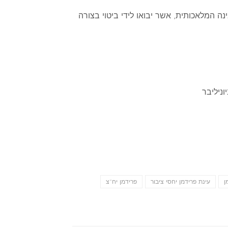
שיך לראות התפתחויות מרתקות בעולם השימוש בבוטים וברובוטים, אינטרנט של דברים (IoT) והבינה המלאכותית, אשר יבואו לידי ביטוי בצורה
ניליבר
ן
עינת פרידמן יחסי ציבור
פרידמן יח"צ