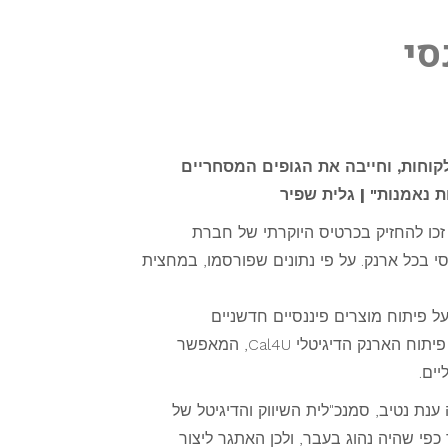
סי
קוחות, וחייבה את הגופים המסחריים
 נאמנות" | גלית שפיר
ת שנות ה- 60, הוא נחשב לסמל סטטוס: רק 700 מעשירי המדינה זכו להחזיק בכרטיס היוקרתי של חברת
רטיסי האשראי הם מוצר בסיסי בכל ארנק. על פי נתונים שפורסמו, במחצית
 פיתוח מוצרים פיננסיים חדשניים
ודיגיטליים. בשנה שעברה זכתה החברה בפרס החדשנות הבינלאומי של 'מוצר השנה' בקטגוריית אמצעי תשלום על פיתוח הארנק הדיגיטלי Cal4U, המאפשר
ים.
הנאמנות של הלקוחות למותגים ירדה בשנים האחרונות בשיעור של 70%", מסבירה ענת נטיב, סמנכ"לית השיווק והדיגיטל של
 פתוחים לנסות (Switchers), ולא נאמנים למותג אחד כפי שהיה נהוג בעבר, ולכן האתגר ליצור