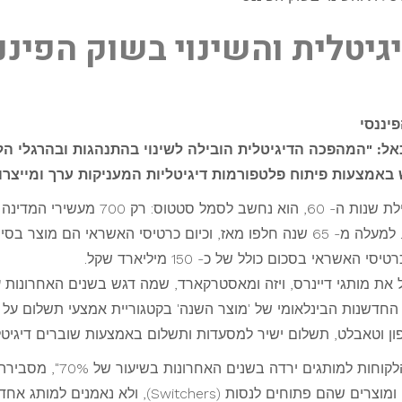
יטלית והשינוי בשוק הפיננ
יננסי
כאל: "המהפכה הדיגיטלית הובילה לשינוי בהתנהגות ובהרגלי הל
אמצעות פיתוח פלטפורמות דיגיטליות המעניקות ערך ומייצרות
כשכרטיס האשראי הראשון הגיע לישראל בתחיל
'דיינרס קלאב', שכובד ב- 200 בתי עסק בלבד. למעלה מ- 65 שנה חלפו מאז, וכיום כ
ת מותגי דיינרס, ויזה ומאסטרקארד, שמה דגש בשנים האחרונות על
ן וטאבלט, תשלום ישיר למסעדות ותשלום באמצעות שוברים דיגיטלי
"ממחקר שערכנו, מצאנו שרמת 
כאל, "הלקוחות כיום חשופים ומוצפים במותגים ומוצרים שהם