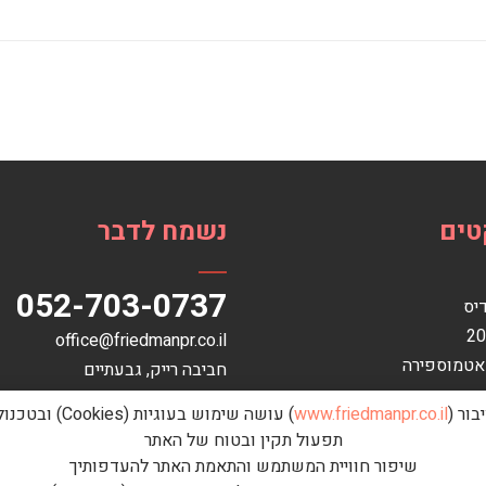
טים
נשמח לדבר
052-703-0737
דיס
office@friedmanpr.co.il
אטמוספירה
חביבה רייק‏, ‏גבעתיים‏
רבס
בור (
www.friedmanpr.co.il
) עושה שימוש בעוגיות (Cookies) ובטכנולוגיות דומות לצורך:
הלים
תפעול תקין ובטוח של האתר
שיפור חוויית המשתמש והתאמת האתר להעדפותיך