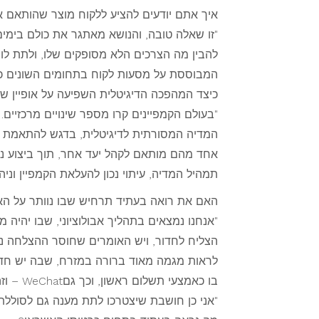
איך אתם יודעים להציע ללקוח מוצר שהותאם אי
"זו שאלה טובה, והנושא מאתגר את כולם בימי
המבוססת על מסעות לקוח בתחומים השונים כדי 
כיצד המהפכה הדיגיטלית השפיעה על אופיין ש
"בעולם הקמפיינים קרו מספר שינויים מרכזיים.
המדיה המסורתית לדיגיטלית, בדגש להתאמת מס
אחד מהם מותאם לקהל יעד אחר, תוך ביצוע ני
תמהיל המדיה, עיתוי נכון להעלאת הקמפיין וניהו
האם את רואה בעתיד תרחיש שבו נוותר על האר
"אנחנו נמצאים בתהליך אבולוציוני, שבו יהיה
בו כאמצעי תשלום ראשון, וכך גםWeChat – וזה צפוי לקרות גם פה.
"אני כן חושבת שיצטרכו לתת מענה גם לסוללת ה