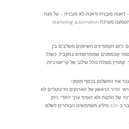
– דאטה מובנית ודאטה לא מובנית – על מנת
להבין מה הצרכים הלא מסופקים שלו, ולתת לו מענה בזמן אמת בצורה היעילה והמדויקת ביותר עבורו. בימים אלה הטמענו מערכת Marketing automation
 כיום הקמפיינים השיווקים משלבים בין
ממספר קונספטים שמפורסמים במקביל, כשכל
מפיין מוצלח כולל שילוב של קריאטיביות,
עבר את התשלום בכסף מזומן?
אי. הדור הראשון של הארנקים הדיגיטליים לא
ר, ויש האומרים שחוסר ההצלחה נבע מכך שתשלום דרך הטלפון הנייד הוא לא מענה ל- pain point מרכזי של הלקוח ולא הוסיף ערך ייחודי. ניתן
לראות מגמה מאוד ברורה במזרח, שבה יש חדירה מאוד משמעותית של הארנקים הדיגיטליים –Alipay , המשרת כבר כ-520 מיליון משתמשים הבוחרים לשלם