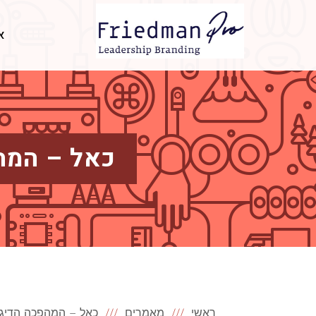
א
כאל – המהפ
ראשי
מאמרים
כאל – המהפכה הדיגיט