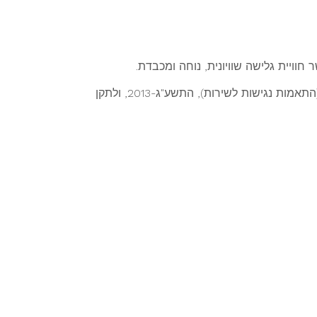
ויית גלישה שוויונית, נוחה ומכבדת.
האתר www.friedmanpr.co.il נבנה תוך הקפדה על עקרונות הנגישות בהתאם לתקנות שוויון זכויות לאנשים עם מוגבלות (התאמות נגישות לשירות), התשע"ג-2013, ולתקן